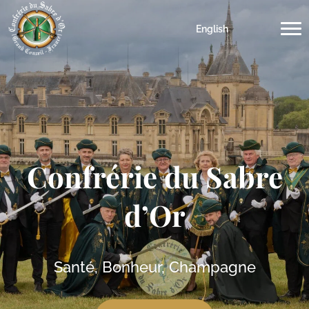
English
Confrérie du Sabre
d’Or
Santé, Bonheur, Champagne