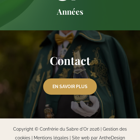
Années
Contact
EN SAVOIR PLUS
Copyright © Confrérie du Sabre d'Or 2026 |
Gestion des
cookies
|
Mentions légales
|
Site web par AntheDesign